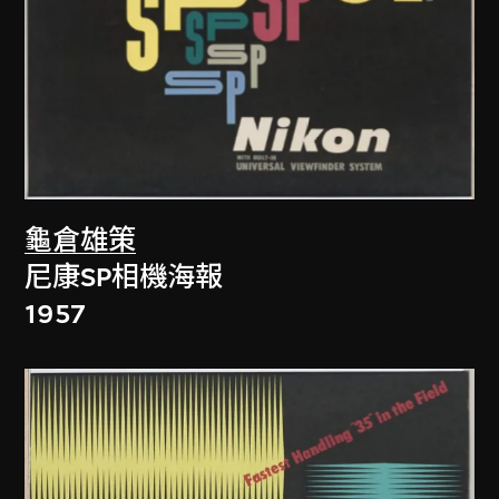
龜倉雄策
尼康SP相機海報
1957