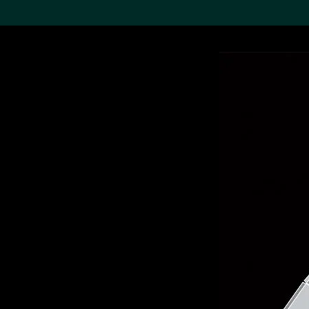
搜索M+藏品
Sea
19,052項結果
進一步篩選
關於M+藏品
探索世界頂級的二十及二十
一世紀視覺文化藏品。