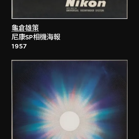
龜倉雄策
尼康SP相機海報
1957