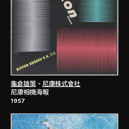
龜倉雄策
、
尼康株式會社
尼康相機海報
1957