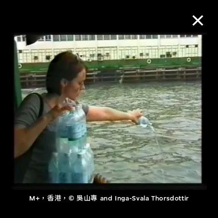
M+藏品
進一步篩選
搜索
關於M+藏品
探索世界頂級的二十及二十一世紀視覺
文化藏品。
M+，香港，© 吳山專 and Inga-Svala Thorsdottir