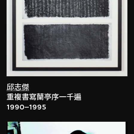
邱志傑
重複書寫蘭亭序一千遍
1990–1995