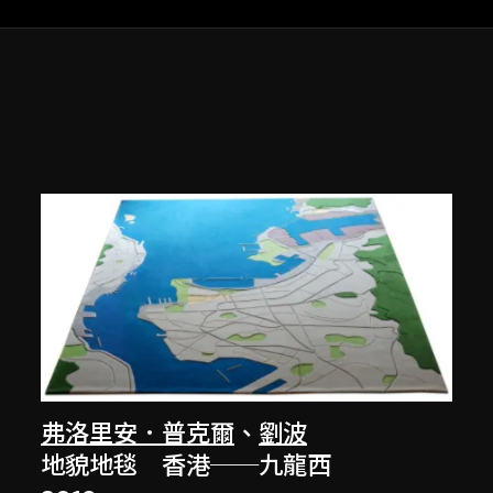
弗洛里安．普克爾
、
劉波
地貌地毯 香港──九龍西