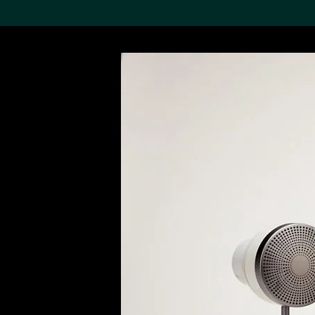
搜索M+藏品
Sea
19,052項結果
進一步篩選
關於M+藏品
探索世界頂級的二十及二十
一世紀視覺文化藏品。