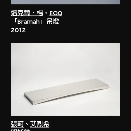
邁克爾．楊
、
EOQ
「Bramah」吊燈
2012
張軻
、
艾烈希