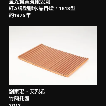
星光實業有限公司
紅A牌塑膠水晶掛燈，1613型
約1975年
劉家琨
、
艾烈希
竹簡托盤
2012