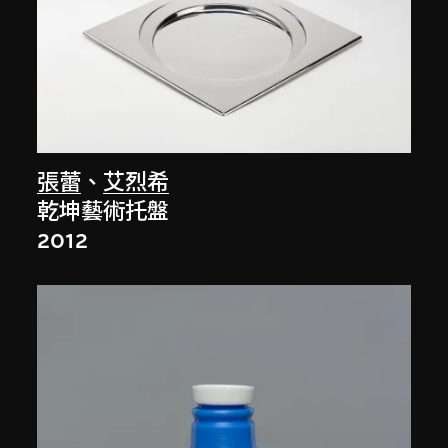
張蕾
、
艾烈希
乾坤藝術托盤
2012