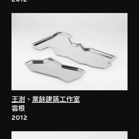
王澍
、
業餘建築工作室
雲根
2012