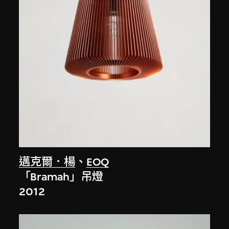
邁克爾．楊
、
EOQ
「Bramah」吊燈
2012