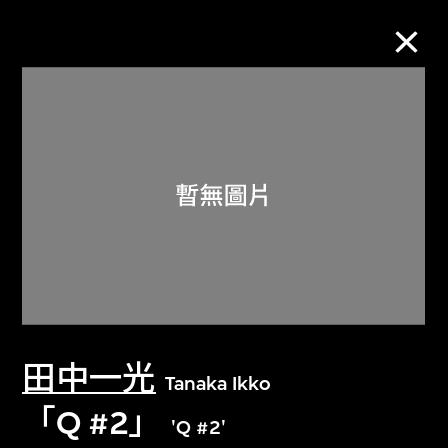
M+藏品
進一步篩選
搜索
關於M+藏品
田中一光
探索世界頂級的二十及二十一世紀視覺
Tanaka Ikko
文化藏品。
「Q #2」
'Q #2'