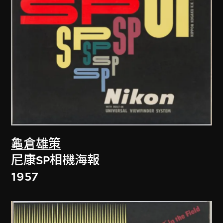
龜倉雄策
尼康SP相機海報
1957