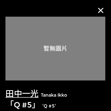
M+藏品
進一步篩選
搜索
關於M+藏品
田中一光
探索世界頂級的二十及二十一世紀視覺
Tanaka Ikko
文化藏品。
「Q #5」
'Q #5'