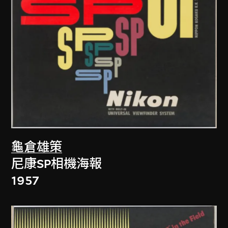
龜倉雄策
尼康SP相機海報
1957