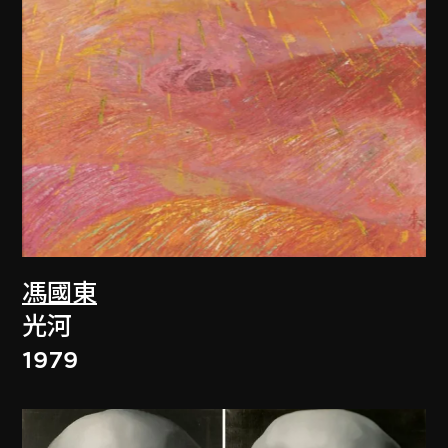
馮國東
光河
1979