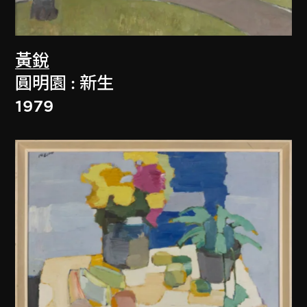
黃銳
圓明園 : 新生
1979