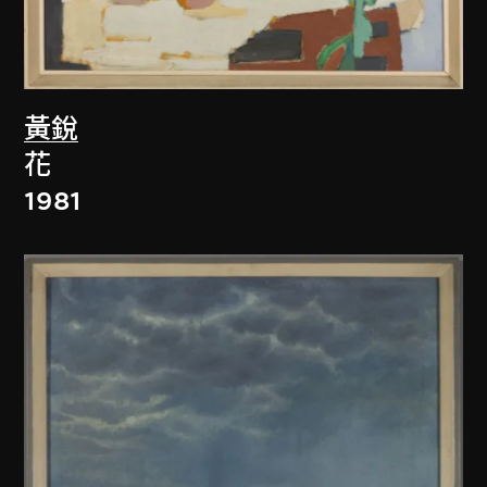
黃銳
花
1981