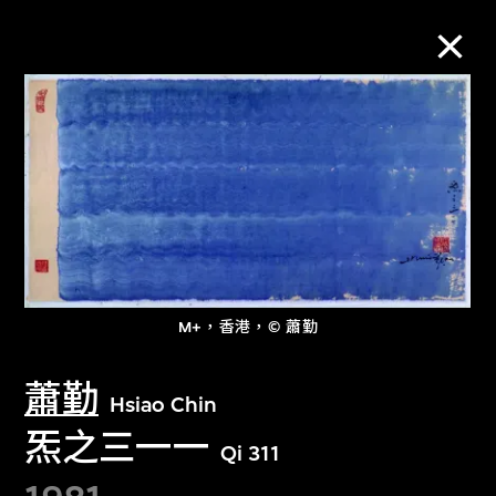
M+藏品
進一步篩選
搜索
M+，香港，© 蕭勤
關於M+藏品
蕭勤
Hsiao Chin
探索世界頂級的二十及二十一世紀視覺
炁之三一一
文化藏品。
Qi 311