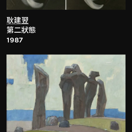
耿建翌
第二狀態
1987