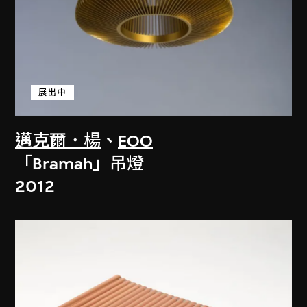
展出中
邁克爾．楊
、
EOQ
「Bramah」吊燈
2012