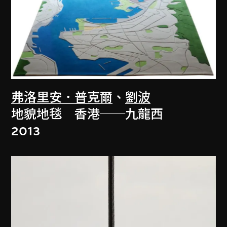
弗洛里安．普克爾
、
劉波
地貌地毯 香港──九龍西
2013