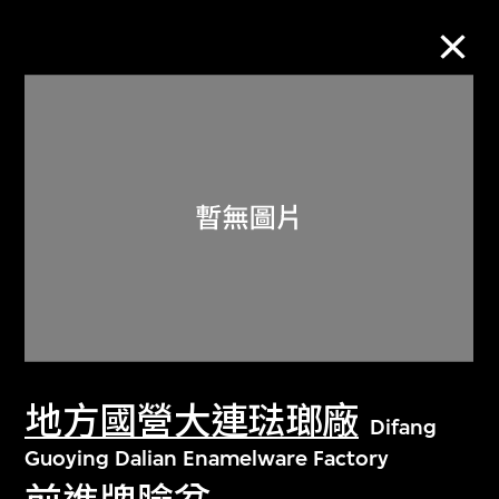
M+藏品
進一步篩選
搜索
關於M+藏品
地方國營大連琺瑯廠
探索世界頂級的二十及二十一世紀視覺
Difang
文化藏品。
Guoying Dalian Enamelware Factory