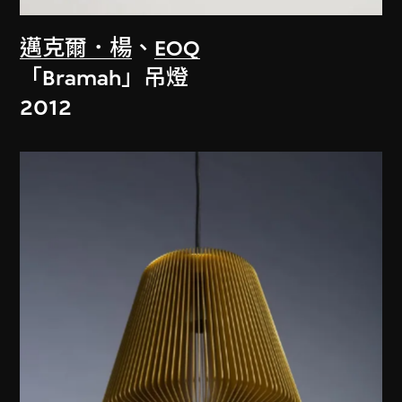
邁克爾．楊
、
EOQ
「Bramah」吊燈
2012