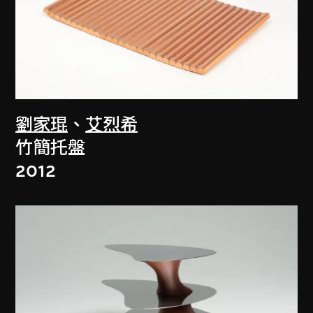
劉家琨
、
艾烈希
竹簡托盤
2012