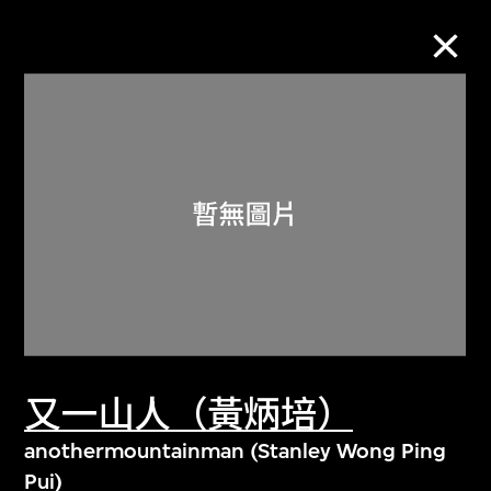
M+藏品
進一步篩選
搜索
關於M+藏品
又一山人（黃炳培）
探索世界頂級的二十及二十一世紀視覺
文化藏品。
anothermountainman (Stanley Wong Ping
Pui)