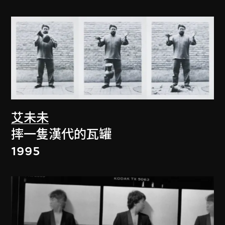
艾未未
摔一隻漢代的瓦罐
1995