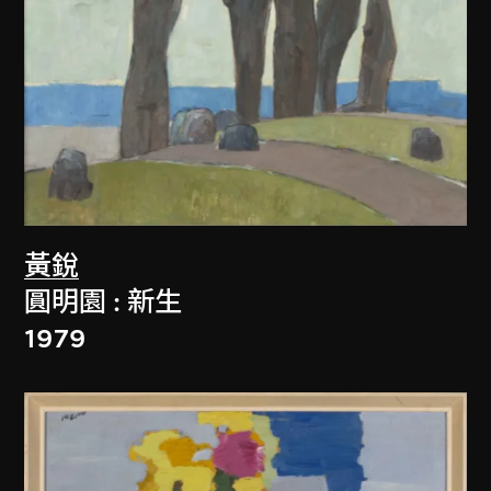
黃銳
圓明園 : 新生
1979