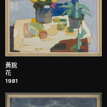
黃銳
花
1981