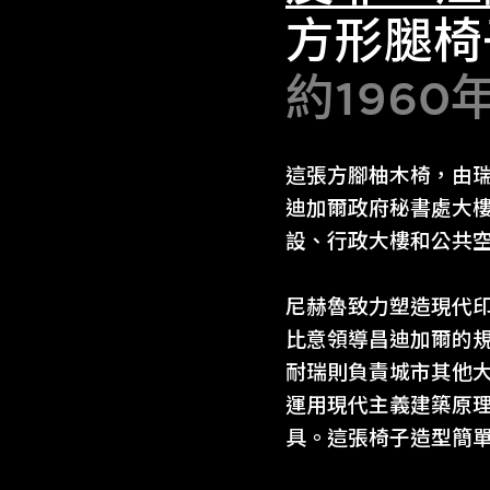
方形腿椅
約1960
這張方腳柚木椅，由瑞
迪加爾政府秘書處大
設、行政大樓和公共
尼赫魯致力塑造現代印
比意領導昌迪加爾的
耐瑞則負責城市其他
運用現代主義建築原
具。這張椅子造型簡