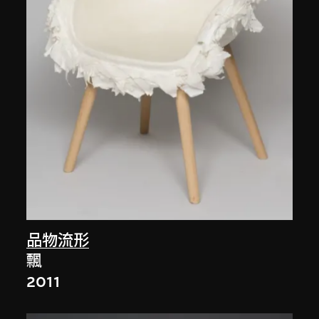
品物流形
飄
2011