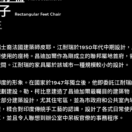
子
Rectangular Feet Chair
年
士裔法國建築師皮耶‧江耐瑞於1950年代中期設計
樓使用的座椅。昌迪加爾作為剛成立的聯邦屬地首府，
空間。江耐瑞的家具屬於該城市一種規模較小的設計。
度的形象。在國家於1947年獨立後，他即委託江耐
規劃建設。勒‧柯比意建造了昌迪加爾最矚目的建築物
大部分建築設計，尤其住宅區，並為市政府和公共室內
理，糅合對印度傳統手工藝的認識，設計了各式日常使
單，並且令人聯想到辦公室中呆板官僚的事務程序。