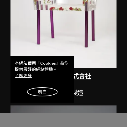
展出中
本網站使用「Cookies」為你
提供最好的網站體驗。
倉俁史朗
、
Ishimaru株式會社
了解更多
布蘭奇小姐
1988年設計，2013年製造
明白