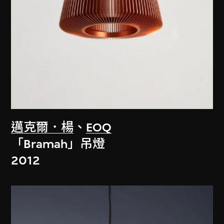
邁克爾．楊
、
EOQ
「Bramah」吊燈
2012