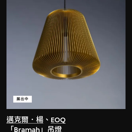
展出中
邁克爾．楊
、
EOQ
「Bramah」吊燈