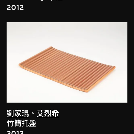
2012
劉家琨
、
艾烈希
竹簡托盤
2012