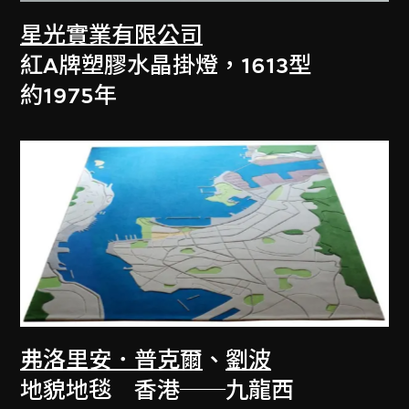
星光實業有限公司
紅A牌塑膠水晶掛燈，1613型
約1975年
弗洛里安．普克爾
、
劉波
地貌地毯 香港──九龍西