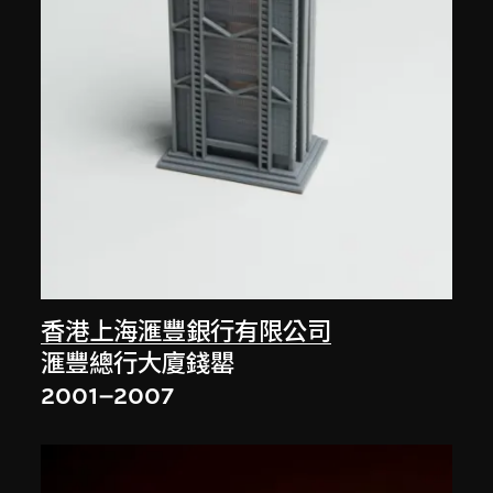
香港上海滙豐銀行有限公司
滙豐總行大廈錢罌
2001–2007