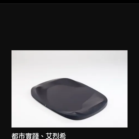
都市實踐
、
艾烈希