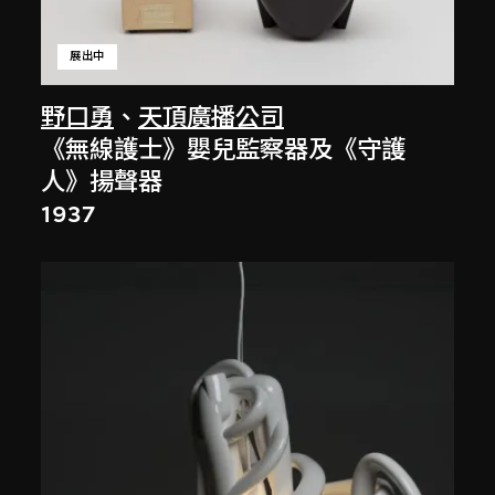
展出中
野口勇
、
天頂廣播公司
《無線護士》嬰兒監察器及《守護
人》揚聲器
1937