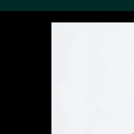
搜索M+藏品
Sea
19,052項結果
進一步篩選
關於M+藏品
探索世界頂級的二十及二十
一世紀視覺文化藏品。