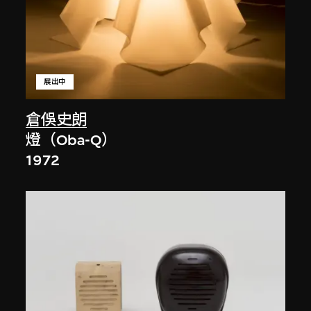
展出中
倉俁史朗
燈（Oba-Q）
1972