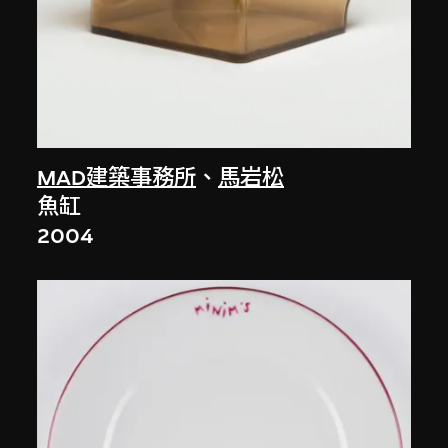
MAD建築事務所
、
馬岩松
魚缸
2004