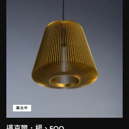
展出中
邁克爾．楊
、
EOQ