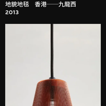
地貌地毯 香港──九龍西
2013