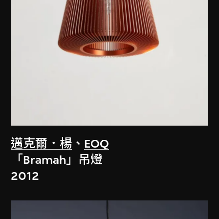
邁克爾．楊
、
EOQ
「Bramah」吊燈
2012