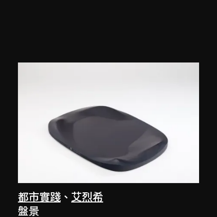
都市實踐
、
艾烈希
盤景