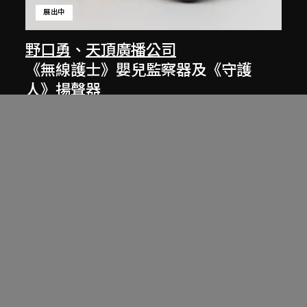
展出中
野口勇
、
天頂廣播公司
《無線護士》嬰兒監察器及《守護
人》揚聲器
1937