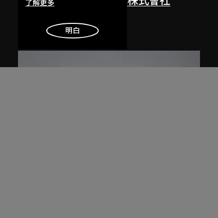
倉俁史朗
、
YAMAGIWA株式會社
了解更多
燈（Oba-Q）
1972
明白