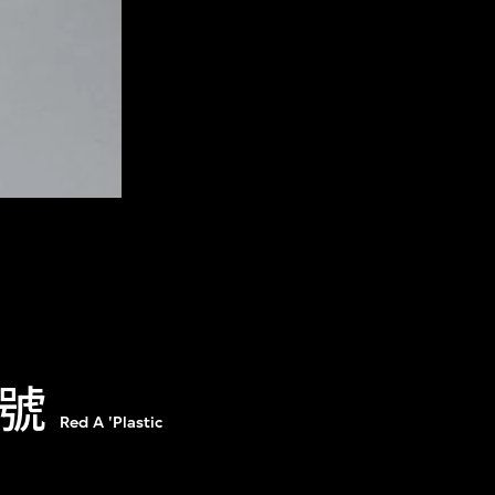
6號
Red A 'Plastic