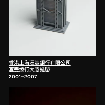
香港上海滙豐銀行有限公司
滙豐總行大廈錢罌
2001–2007