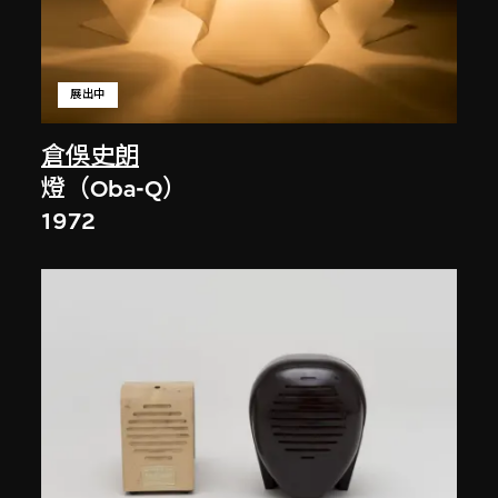
展出中
倉俁史朗
燈（Oba-Q）
1972