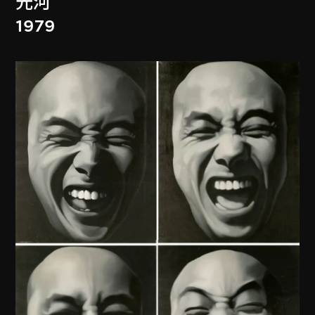
光河
1979