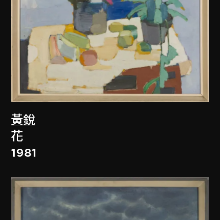
黃銳
花
1981