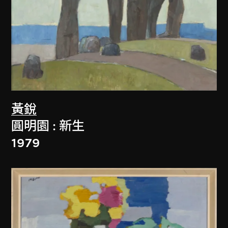
黃銳
圓明園 : 新生
1979