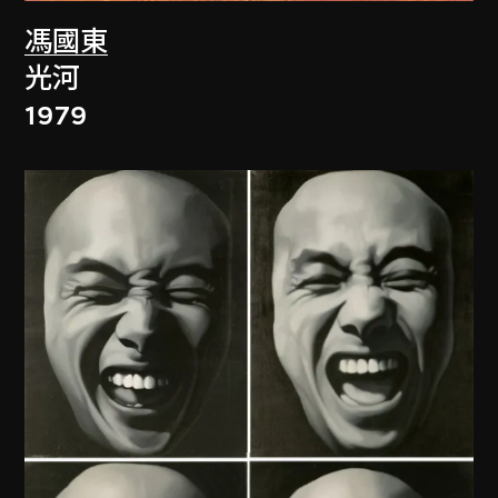
馮國東
光河
1979