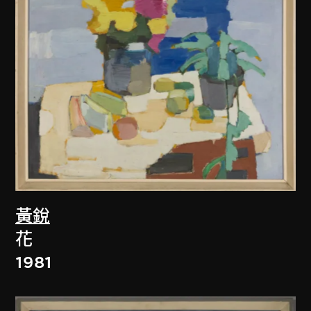
黃銳
花
1981