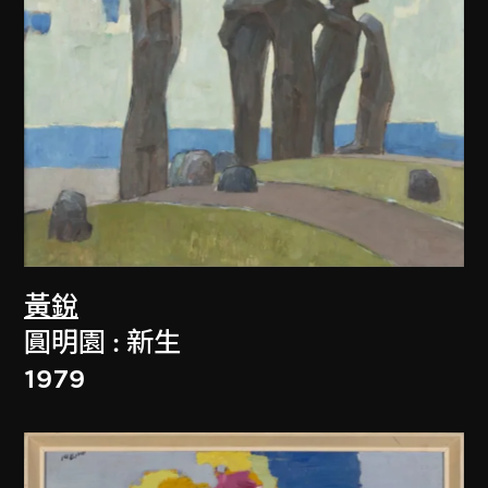
黃銳
圓明園 : 新生
1979