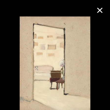
M+藏品
進一步篩選
搜索
關於M+藏品
探索世界頂級的二十及二十一世紀視覺
文化藏品。