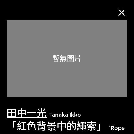
M+藏品
進一步篩選
搜索
關於M+藏品
田中一光
探索世界頂級的二十及二十一世紀視覺
Tanaka Ikko
文化藏品。
「紅色背景中的繩索」
'Rope