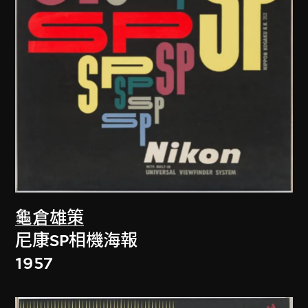
龜倉雄策
尼康SP相機海報
1957