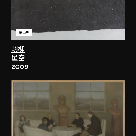
展出中
胡柳
星空
2009