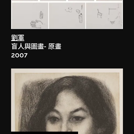
劉軍
盲人與圖畫- 原畫
2007