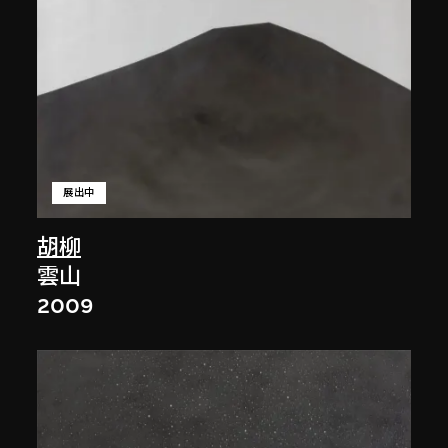
展出中
胡柳
雲山
2009