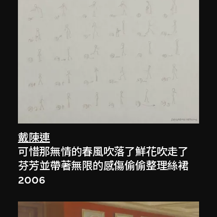
戴陳連
可惜那無情的春風吹落了鮮花吹走了
芬芳並帶著無限的感傷偷偷整理絲裙
2006