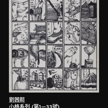
劉茜懿
小格系列 (第1—33號)