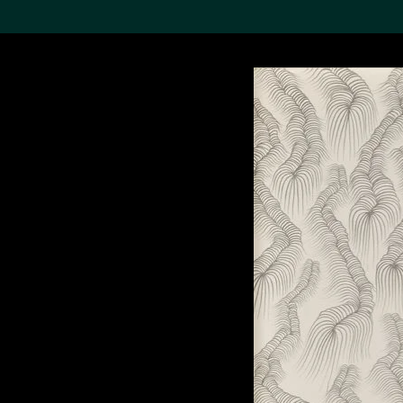
搜索M+藏品
Sea
19,052項結果
進一步篩選
關於M+藏品
探索世界頂級的二十及二十
一世紀視覺文化藏品。