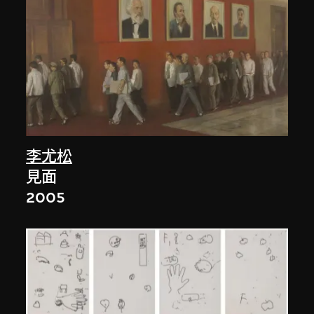
李尤松
見面
2005