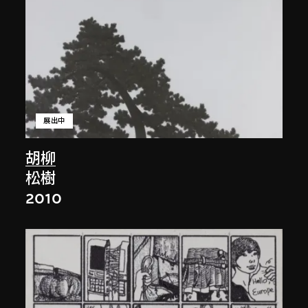
展出中
胡柳
松樹
2010