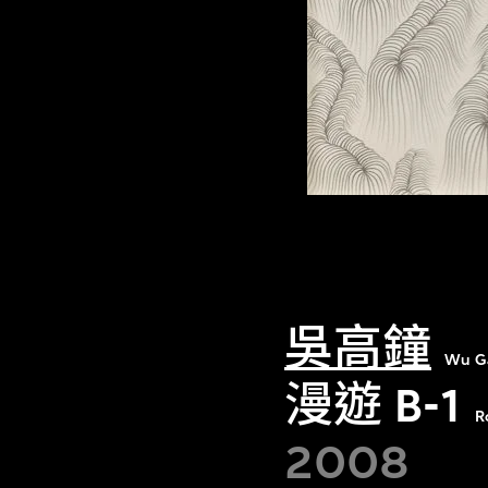
吳高鐘
Wu G
漫遊 B-1
R
2008