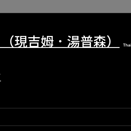
 （現吉姆．湯普森）
Tha
年