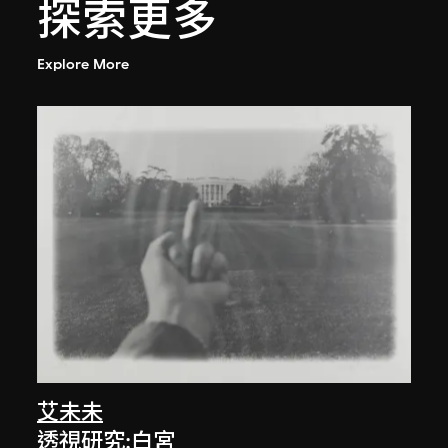
探索更多
Explore More
艾未未
透視研究:白宮