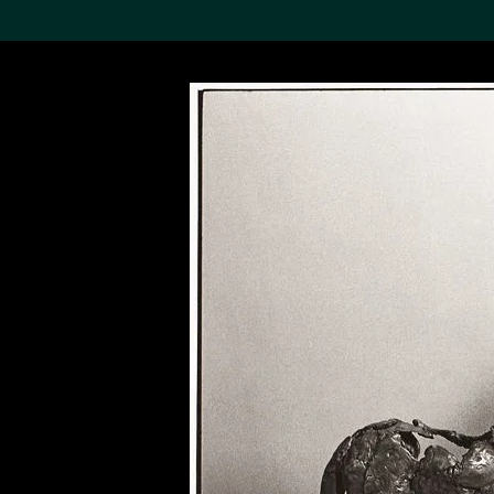
搜索M+藏品
Sea
19,052項結果
進一步篩選
關於M+藏品
探索世界頂級的二十及二十
一世紀視覺文化藏品。