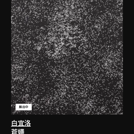
展出中
白宜洛
蒼蠅