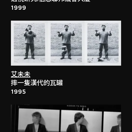
1999
艾未未
摔一隻漢代的瓦罐
1995