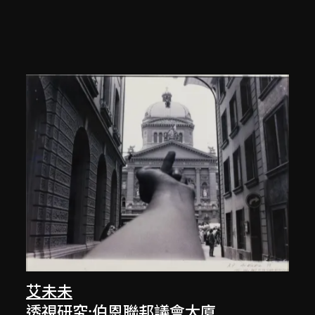
艾未未
透視研究:伯恩聯邦議會大廈