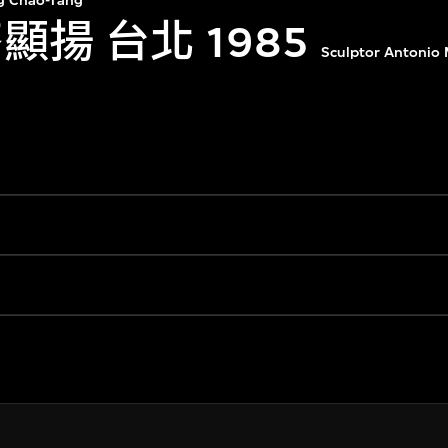
g Chao-Tang
顯揚 台北 1985
Sculptor Antonio 