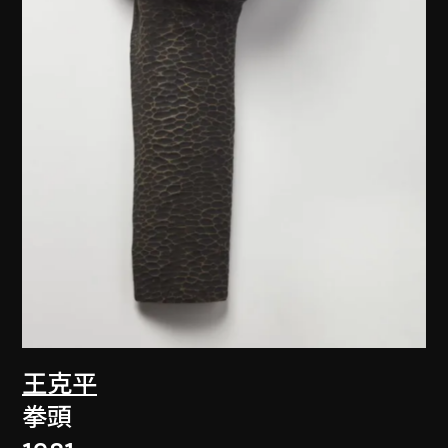
王克平
拳頭