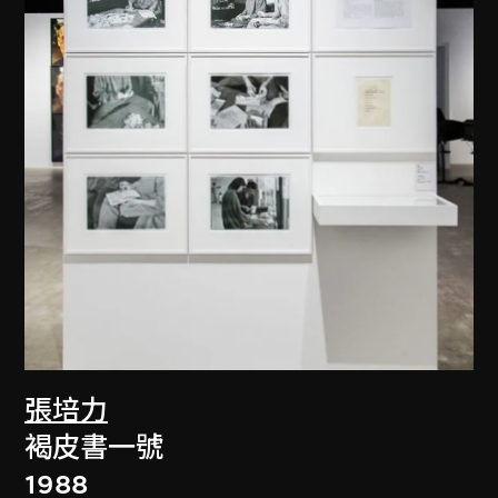
張培力
褐皮書一號
1988