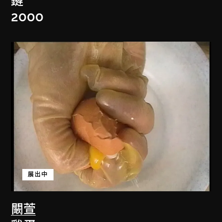
鏈
2000
展出中
闞萱