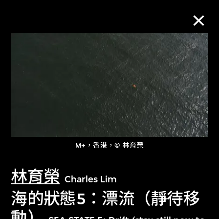
M+藏品
進一步篩選
搜索
M+，香港，© 林育榮
關於M+藏品
林育榮
Charles Lim
探索世界頂級的二十及二十一世紀視覺
海的狀態5：漂流（靜待移
文化藏品。
動）