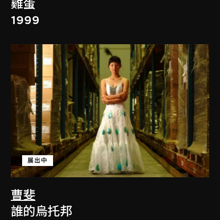
雞蛋
1999
展出中
曹斐
誰的烏托邦