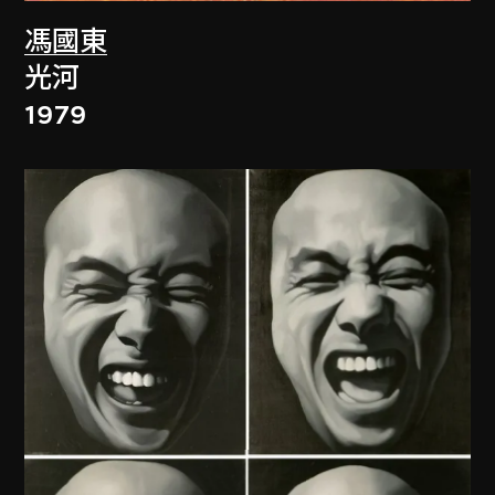
馮國東
光河
1979