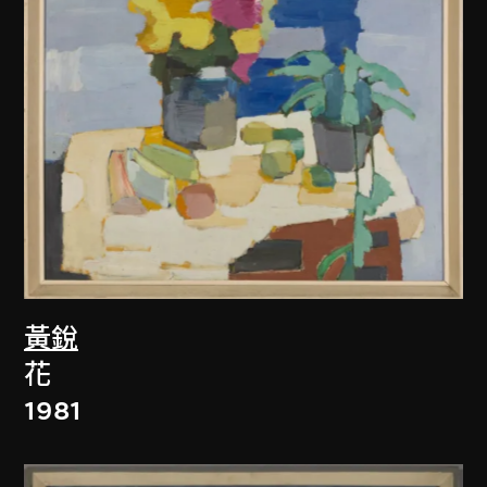
黃銳
花
1981