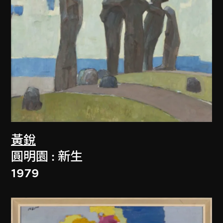
黃銳
圓明園 : 新生
1979