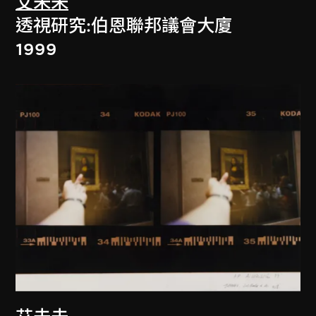
艾未未
透視研究:伯恩聯邦議會大廈
1999