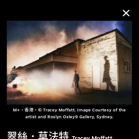
M+藏品
進一步篩選
搜索
關於M+藏品
M+，香港，© Tracey Moffatt. Image Courtesy of the
探索世界頂級的二十及二十一世紀視覺
artist and Roslyn Oxley9 Gallery, Sydney.
文化藏品。
翠絲．莫法特
Tracey Moffatt