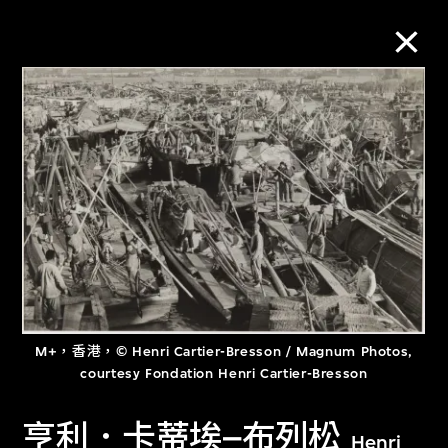
M+藏品
進一步篩選
搜索
關於M+藏品
M+，香港，© Henri Cartier-Bresson / Magnum Photos,
探索世界頂級的二十及二十一世紀視覺
courtesy Fondation Henri Cartier-Bresson
文化藏品。
亨利．卡蒂埃–布列松
Henri