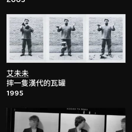
艾未未
摔一隻漢代的瓦罐
1995