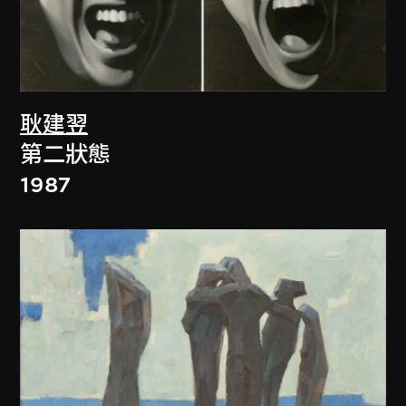
耿建翌
第二狀態
1987