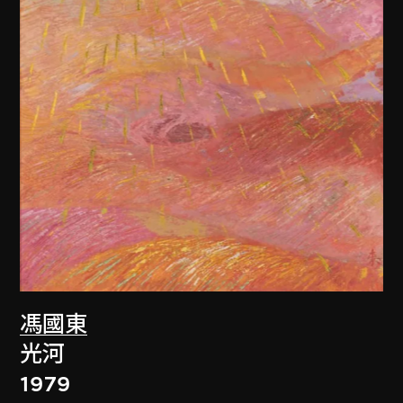
馮國東
光河
1979