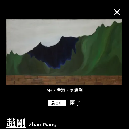
M+藏品
進一步篩選
搜索
M+，香港，© 趙剛
關於M+藏品
匣子
展出中
探索世界頂級的二十及二十一世紀視覺
文化藏品。
趙剛
Zhao Gang