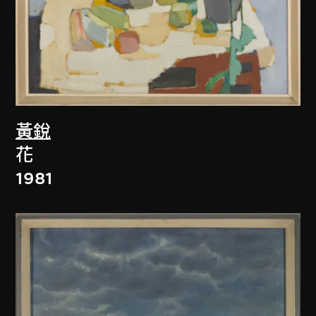
黃銳
花
1981