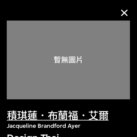
M+藏品
進一步篩選
搜索
關於M+藏品
積琪蓮．布蘭福．艾爾
探索世界頂級的二十及二十一世紀視覺
文化藏品。
Jacqueline Brandford Ayer