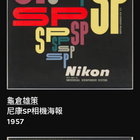
龜倉雄策
尼康SP相機海報
1957