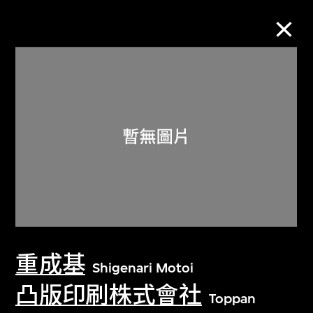
M+藏品
進一步篩選
搜索
關於M+藏品
重成基
探索世界頂級的二十及二十一世紀視覺
Shigenari Motoi
文化藏品。
凸版印刷株式會社
Toppan