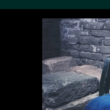
搜索M+藏品
Sea
19,052項結果
進一步篩選
關於M+藏品
探索世界頂級的二十及二十
一世紀視覺文化藏品。