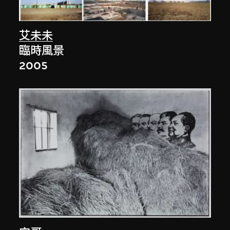
艾未未
臨時風景
2005