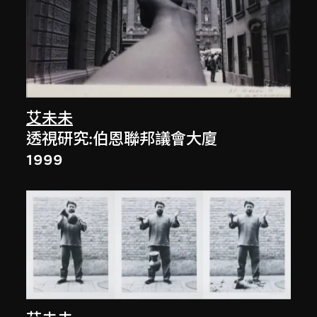
艾未未
透視研究:伯恩聯邦議會大廈
1999