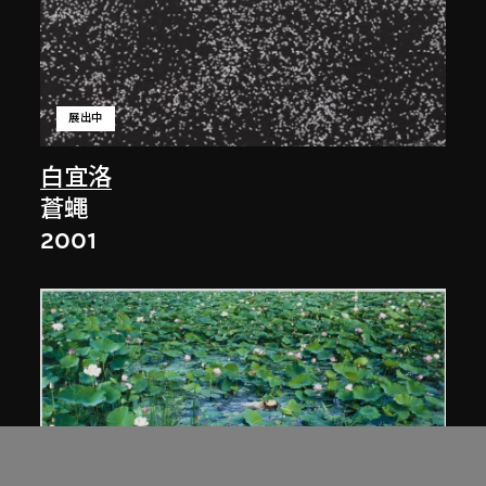
展出中
白宜洛
蒼蠅
2001