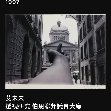
1997
艾未未
透視研究:伯恩聯邦議會大廈