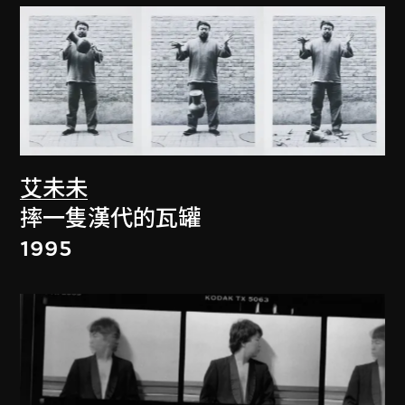
艾未未
摔一隻漢代的瓦罐
1995