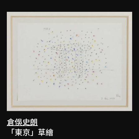
倉俁史朗
「東京」草繪