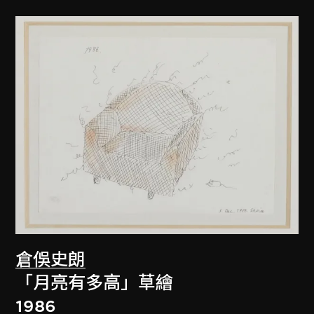
倉俁史朗
「月亮有多高」草繪
1986