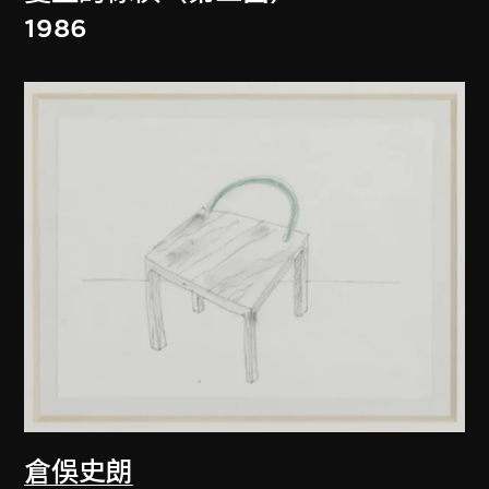
1986
倉俁史朗