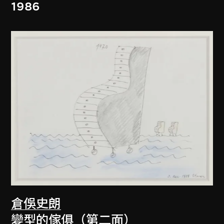
1986
倉俁史朗
變型的傢俱（第二面）