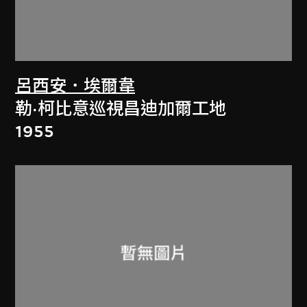
呂西安．埃爾韋
勒·柯比意巡視昌迪加爾工地
1955