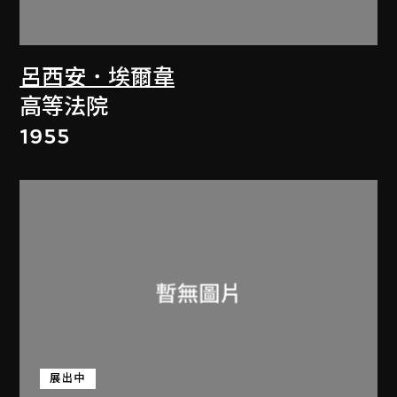
呂西安．埃爾韋
高等法院
1955
展出中