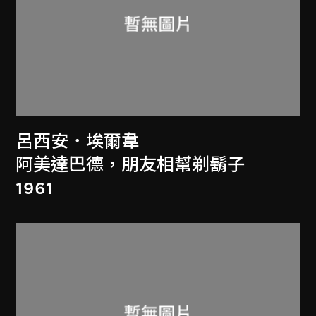
呂西安．埃爾韋
阿美達巴德，朋友相幫剃鬍子
1961