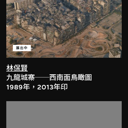
展出中
林保賢
九龍城寨──西南面鳥瞰圖
1989年，2013年印