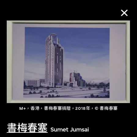
M+藏品
進一步篩選
搜索
關於M+藏品
M+，香港，書梅春塞捐贈，2018年，© 書梅春塞
探索世界頂級的二十及二十一世紀視覺
文化藏品。
書梅春塞
Sumet Jumsai