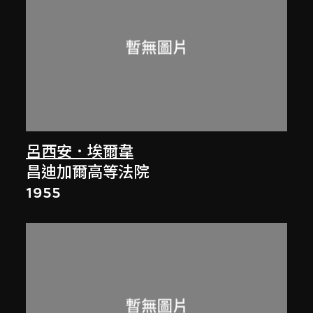
呂西安．埃爾韋
昌迪加爾高等法院
1955