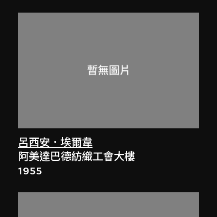
呂西安．埃爾韋
阿美達巴德紡織工會大樓
1955