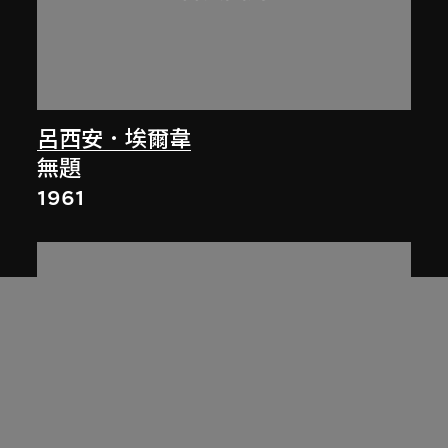
呂西安．埃爾韋
無題
1961