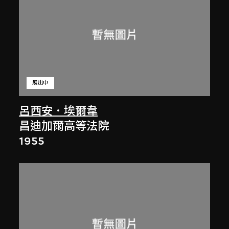
展出中
呂西安．埃爾韋
昌迪加爾高等法院
1955