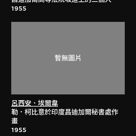
1955
呂西安．埃爾韋
勒．柯比意於印度昌迪加爾秘書處作
畫
1955