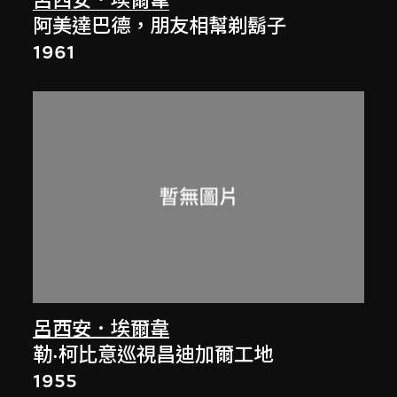
呂西安．埃爾韋
阿美達巴德，朋友相幫剃鬍子
1961
呂西安．埃爾韋
勒·柯比意巡視昌迪加爾工地
1955