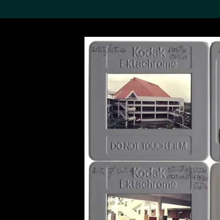
搜索M+藏品
Sea
19,052項結果
進一步篩選
關於M+藏品
探索世界頂級的二十及二十
一世紀視覺文化藏品。