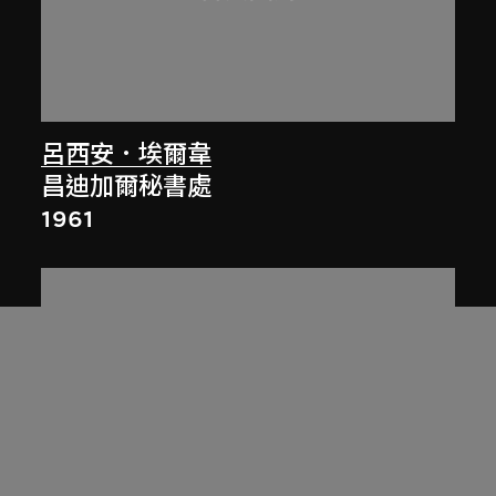
呂西安．埃爾韋
昌迪加爾秘書處
1961