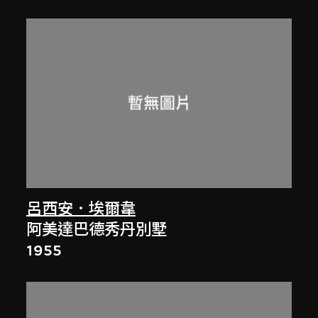
呂西安．埃爾韋
阿美達巴德秀丹別墅
1955