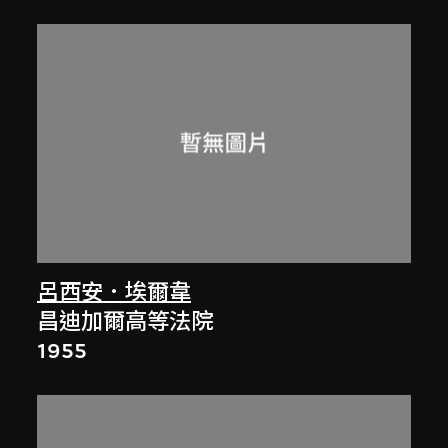
呂西安．埃爾韋
昌迪加爾高等法院
1955