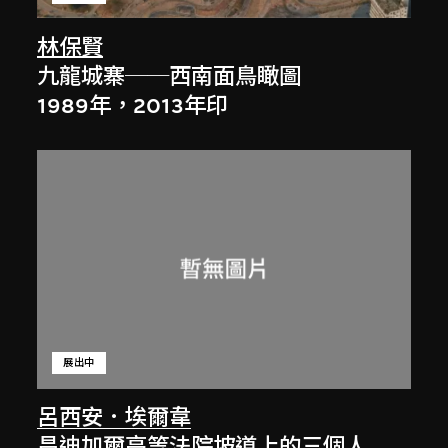
林保賢
九龍城寨──西南面鳥瞰圖
1989年，2013年印
展出中
呂西安．埃爾韋
昌迪加爾高等法院坡道上的三個人