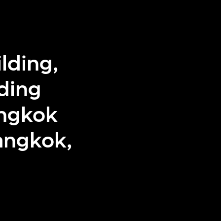
lding,
ding
angkok
angkok,