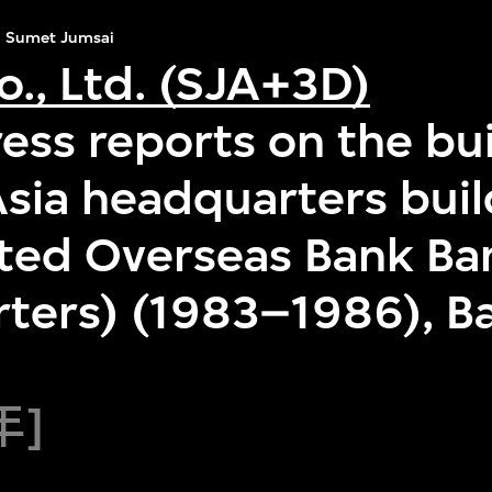
Sumet Jumsai
o., Ltd. (SJA+3D)
ress reports on the bui
Asia headquarters buil
ted Overseas Bank B
ters) (1983–1986), B
年]