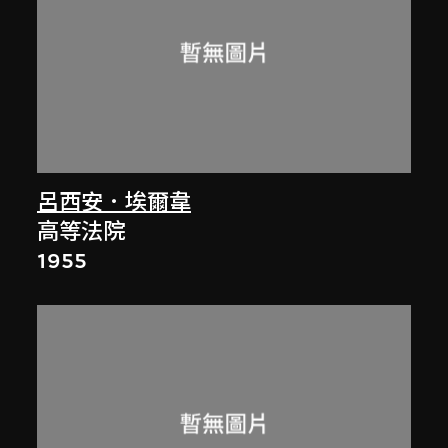
呂西安．埃爾韋
高等法院
1955