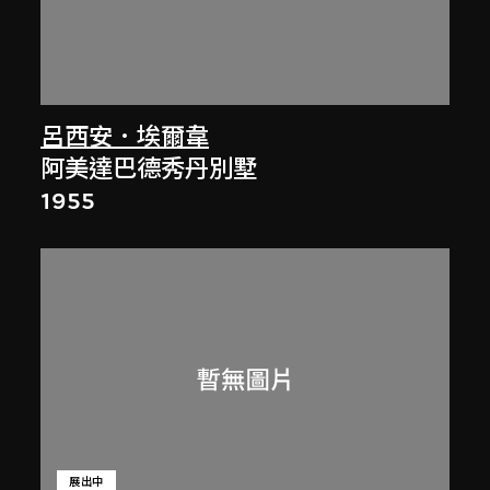
呂西安．埃爾韋
阿美達巴德秀丹別墅
1955
展出中