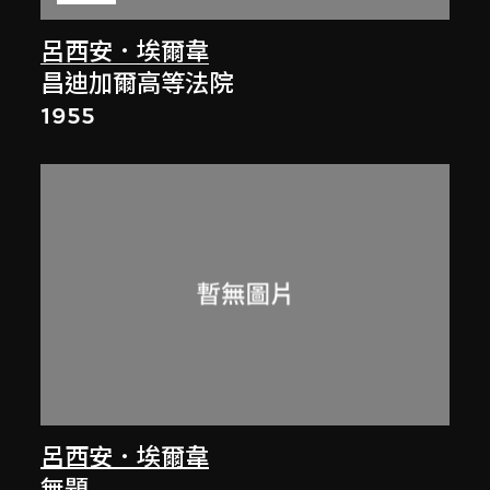
呂西安．埃爾韋
昌迪加爾高等法院
1955
呂西安．埃爾韋
無題