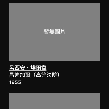
呂西安．埃爾韋
昌迪加爾（高等法院）
1955