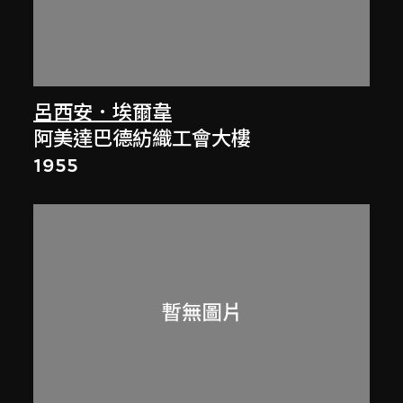
呂西安．埃爾韋
阿美達巴德紡織工會大樓
1955