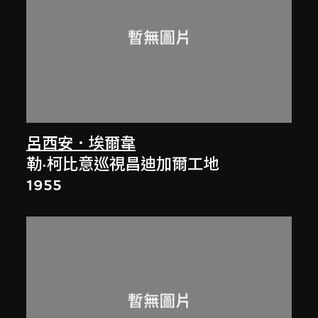
呂西安．埃爾韋
勒·柯比意巡視昌迪加爾工地
1955