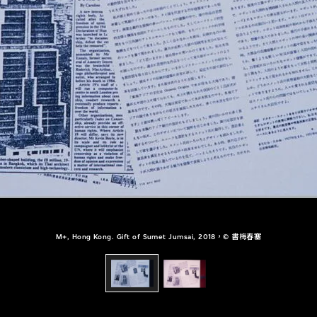
M+, Hong Kong. Gift of Sumet Jumsai, 2018，© 書梅春塞