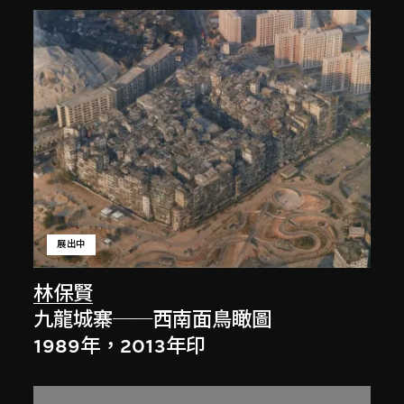
展出中
林保賢
九龍城寨──西南面鳥瞰圖
1989年，2013年印