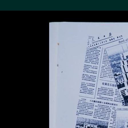
搜索M+藏品
Sea
19,052項結果
進一步篩選
關於M+藏品
探索世界頂級的二十及二十
一世紀視覺文化藏品。