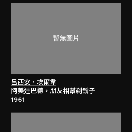
呂西安．埃爾韋
阿美達巴德，朋友相幫剃鬍子
1961