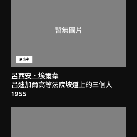
展出中
呂西安．埃爾韋
昌迪加爾高等法院坡道上的三個人
1955