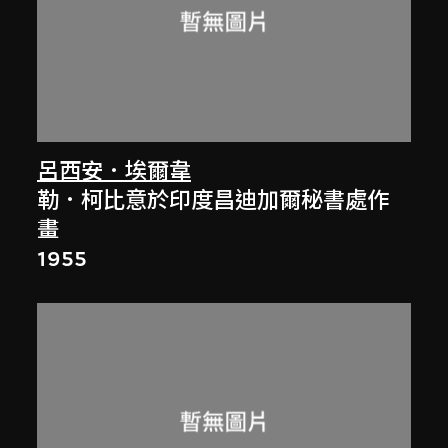
呂西安．埃爾韋
勒．柯比意於印度昌迪加爾秘書處作
畫
1955