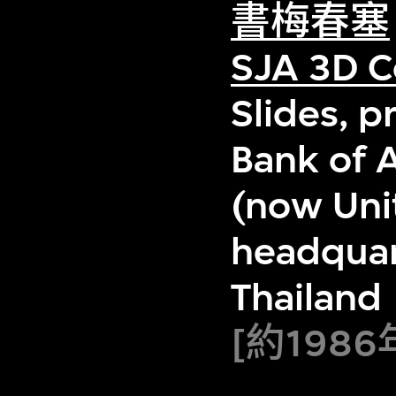
書梅春塞
SJA 3D C
Slides, p
Bank of 
(now Uni
headquar
Thailand
[約1986