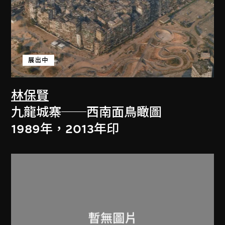
展出中
林保賢
九龍城寨──西南面鳥瞰圖
1989年，2013年印