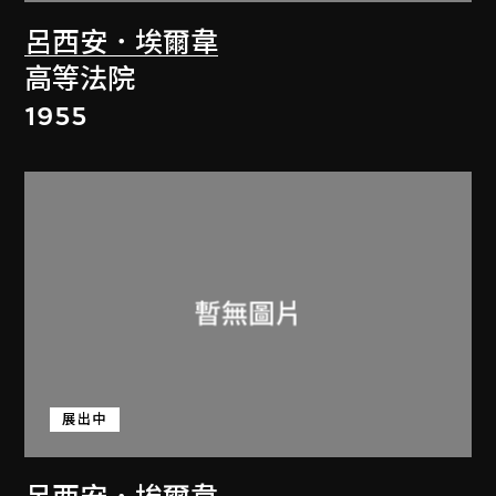
呂西安．埃爾韋
高等法院
1955
展出中