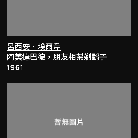
呂西安．埃爾韋
阿美達巴德，朋友相幫剃鬍子
1961