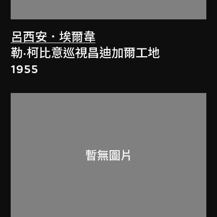
呂西安．埃爾韋
勒·柯比意巡視昌迪加爾工地
1955