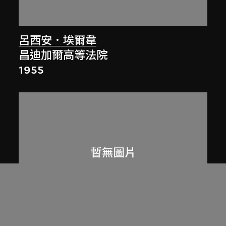
呂西安．埃爾韋
昌迪加爾高等法院
1955