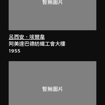
呂西安．埃爾韋
阿美達巴德紡織工會大樓
1955