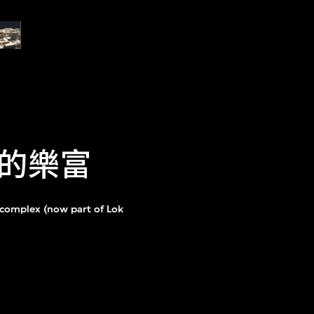
的樂富
complex (now part of Lok