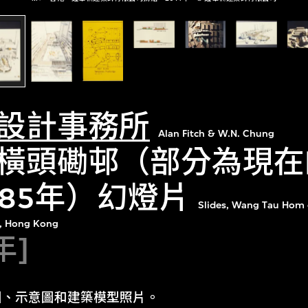
設計事務所
Alan Fitch & W.N. Chung
橫頭磡邨（部分為現在
985年）幻燈片
Slides, Wang Tau Hom 
n, Hong Kong
年]
圖、示意圖和建築模型照片。