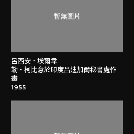
呂西安．埃爾韋
勒．柯比意於印度昌迪加爾秘書處作
畫
1955