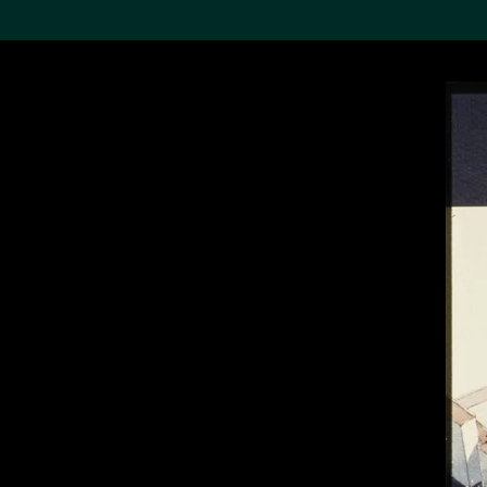
搜索M+藏品
Sea
19,052項結果
進一步篩選
關於M+藏品
探索世界頂級的二十及二十
一世紀視覺文化藏品。