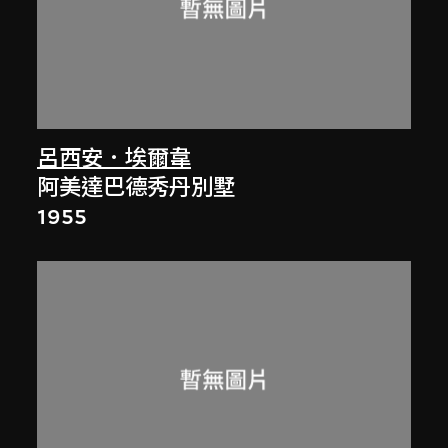
呂西安．埃爾韋
阿美達巴德秀丹別墅
1955