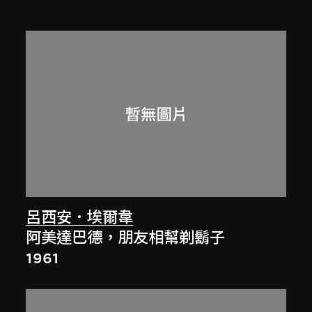
呂西安．埃爾韋
阿美達巴德，朋友相幫剃鬍子
1961