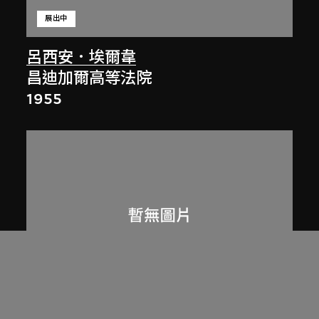
展出中
呂西安．埃爾韋
昌迪加爾高等法院
1955