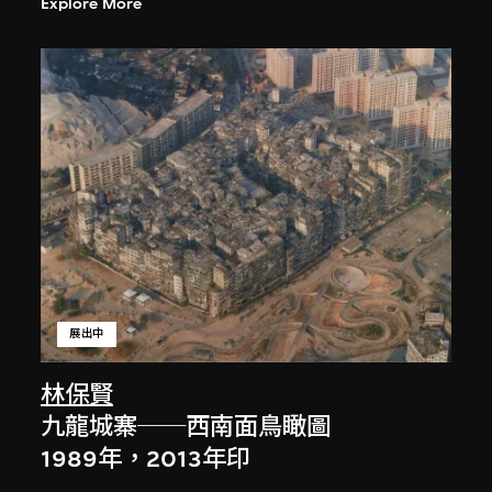
Explore More
展出中
林保賢
九龍城寨──西南面鳥瞰圖
1989年，2013年印