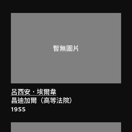
呂西安．埃爾韋
昌迪加爾（高等法院）
1955