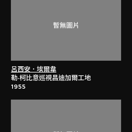
呂西安．埃爾韋
勒·柯比意巡視昌迪加爾工地
1955