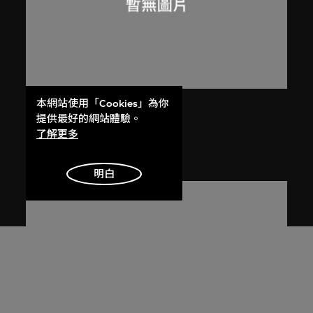
本網站使用「Cookies」為你
呂西安．埃爾韋
提供最好的網站體驗。
昌迪加爾高等法院
了解更多
1955
明白