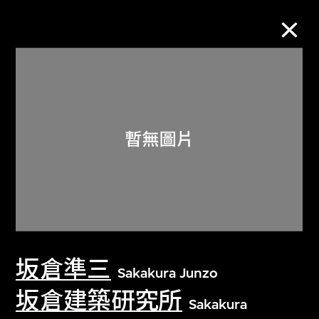
M+藏品
進一步篩選
搜索
關於M+藏品
坂倉準三
探索世界頂級的二十及二十一世紀視覺
Sakakura Junzo
文化藏品。
坂倉建築研究所
Sakakura