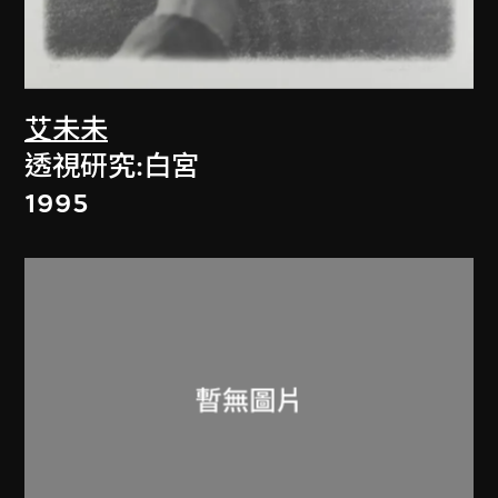
艾未未
透視研究:白宮
1995