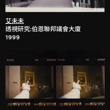
艾未未
透視研究:伯恩聯邦議會大廈
1999