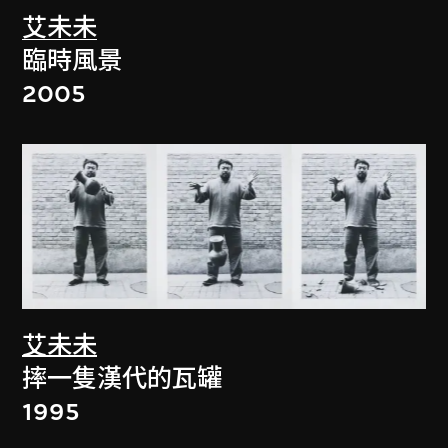
艾未未
臨時風景
2005
艾未未
摔一隻漢代的瓦罐
1995