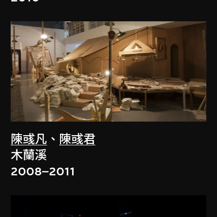
陳彧凡
、
陳彧君
木蘭溪
2008–2011