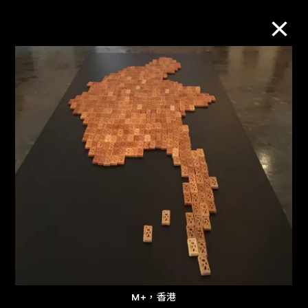
M+藏品
進一步篩選
搜索
關於M+藏品
探索世界頂級的二十及二十一世紀視覺
文化藏品。
M+，香港