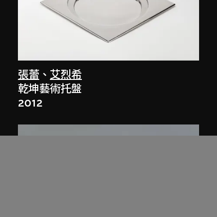
張蕾
、
艾烈希
乾坤藝術托盤
2012