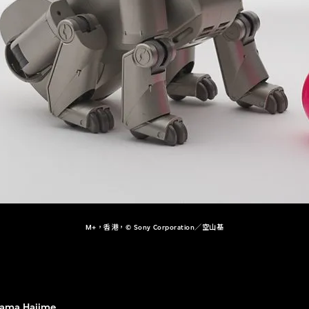
M+，香港，© Sony Corporation／空山基
ama Hajime