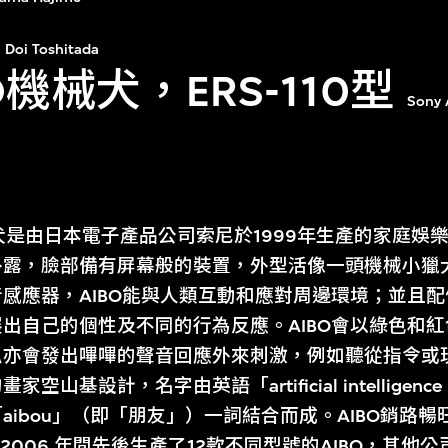
Doi Toshitada
O機械犬，ERS-110型
Sony 
0型機械犬是由日本電子產品公司索尼於1999年生產的家庭
露，臉部備有屏幕般的裝置，外型活像一頭機械小獵犬
感應器，AIBO能與人類互動和應對周邊環境；並且
出自己的個性及不同的行為反應。AIBO會以綠色和紅
亦會發出嗶嗶的聲音回應外來刺激，例如聽從指令或玩拋
山基設計，名字由英語「artificial intelligenc
aibou」（即「朋友」）一詞結合而成。AIBO銷路
至 2006 年間先後生產了12款不同型號的AIBO，其