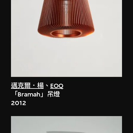
邁克爾．楊
、
EOQ
「Bramah」吊燈
2012