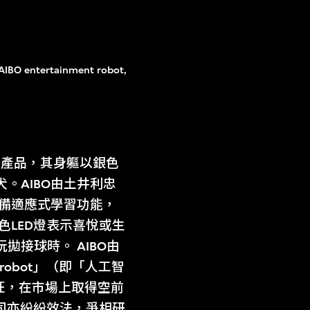
AIBO entertainment robot,
娛樂產品，其身軀以銀色
。AIBO由土井利忠
配備適應式學習功能，
色LED燈表示喜悅或生
接球時。 AIBO由
e robot」（即「人工智
暢旺，在市場上取得空前
他公司亦紛紛效法，爭相研