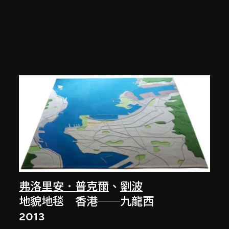
弗洛里安．普克爾
、
劉波
地貌地毯 香港──九龍西
2013