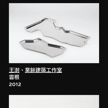
王澍
、
業餘建築工作室
雲根
2012