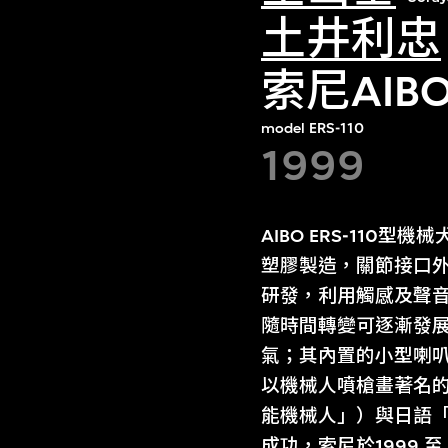
土井利忠
索尼AIB
model ERS-110
1999
AIBO ERS-11
塑膠製造，關節接口外
研發，利用觸感及聲音
隨時間轉變可逐漸發展
氣；其內置的小型喇叭
以機械人噴槍畫著名的畫家空
能機械人」）與日語「
成功，索尼於1999 