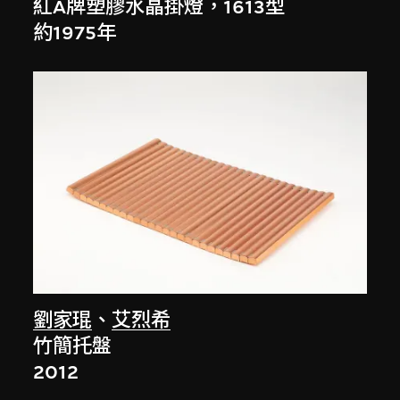
紅A牌塑膠水晶掛燈，1613型
約1975年
劉家琨
、
艾烈希
竹簡托盤
2012