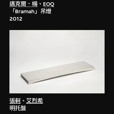
邁克爾．楊
、
EOQ
「Bramah」吊燈
2012
張軻
、
艾烈希
明托盤