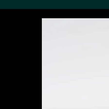
搜索M+藏品
Sea
19,052項結果
進一步篩選
關於M+藏品
探索世界頂級的二十及二十
一世紀視覺文化藏品。