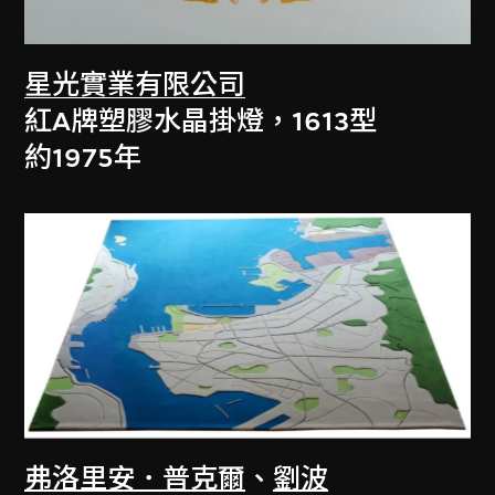
星光實業有限公司
紅A牌塑膠水晶掛燈，1613型
約1975年
弗洛里安．普克爾
、
劉波