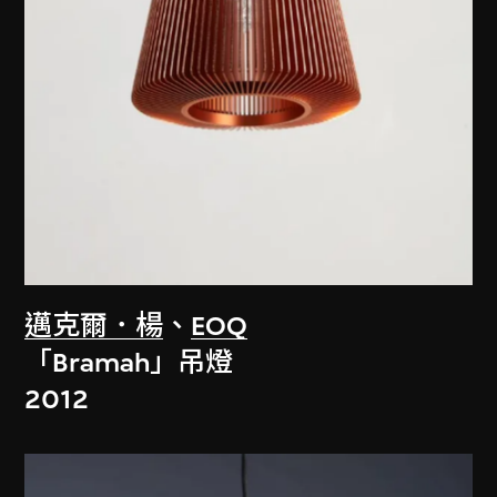
邁克爾．楊
、
EOQ
「Bramah」吊燈
2012