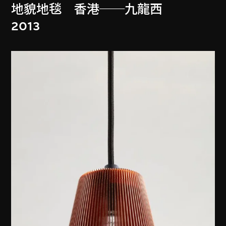
地貌地毯 香港──九龍西
2013