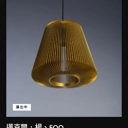
展出中
邁克爾．楊
、
EOQ