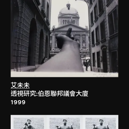
艾未未
透視研究:伯恩聯邦議會大廈
1999