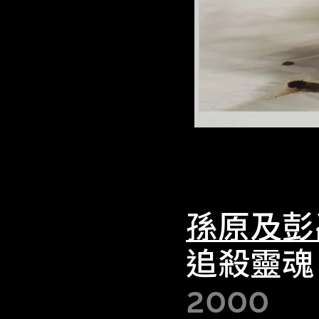
孫原及彭
追殺靈魂
2000