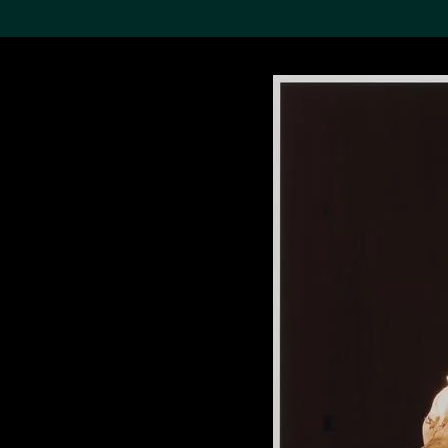
搜索M+藏品
Sea
19,052項結果
進一步篩選
關於M+藏品
探索世界頂級的二十及二十
一世紀視覺文化藏品。