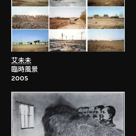
艾未未
臨時風景
2005