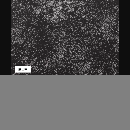
展出中
白宜洛
蒼蠅
2001