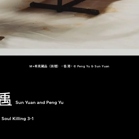
M+希克藏品（捐贈），香港，© Peng Yu & Sun Yuan
禹
Sun Yuan and Peng Yu
Soul Killing 3-1