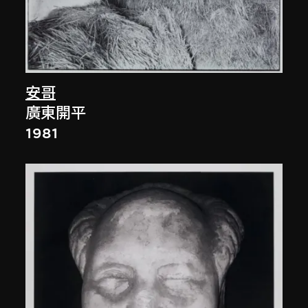
安哥
廣東開平
1981