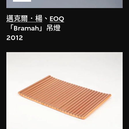
邁克爾．楊
、
EOQ
「Bramah」吊燈
2012