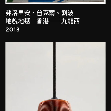
弗洛里安．普克爾
、
劉波
地貌地毯 香港──九龍西
2013