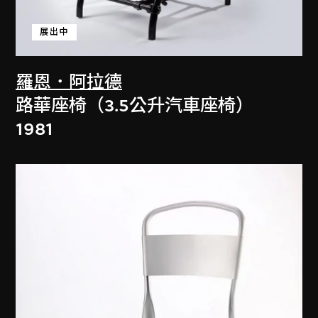
展出中
羅恩．阿拉德
路華座椅（3.5公升汽車座椅）
1981