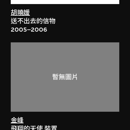
胡曉媛
送不出去的信物
2005–2006
金峰
飛翔的天使 裝置