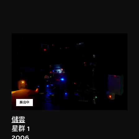
展出中
儲雲
星群 1
2006