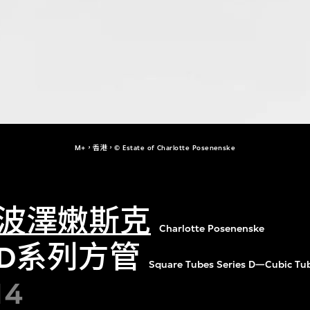
M+，香港，© Estate of Charlotte Posenenske
波澤嫩斯克
Charlotte Posenenske
D系列方管
Square Tubes Series D—Cubic Tu
14