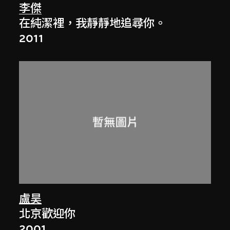
李傑
在純潔裡，我靜靜地追尋你。
2011
盧昊
北京歡迎你
2001