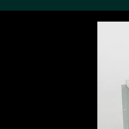
搜索M+藏品
Sea
19,052項結果
進一步篩選
關於M+藏品
探索世界頂級的二十及二十
一世紀視覺文化藏品。