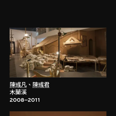
陳彧凡
、
陳彧君
木蘭溪
2008–2011