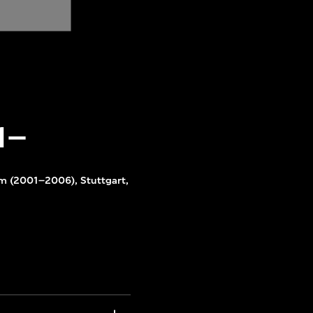
–
m (2001–2006), Stuttgart,