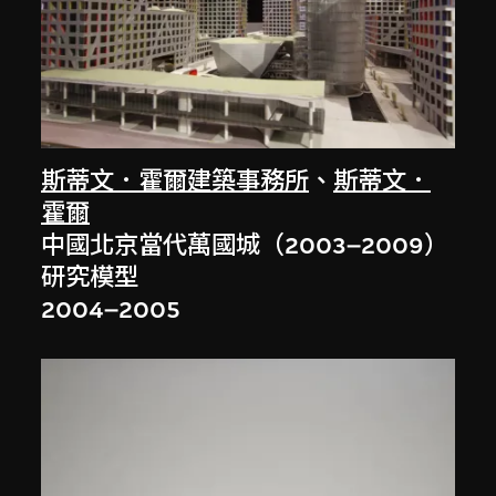
斯蒂文．霍爾建築事務所
、
斯蒂文．
霍爾
中國北京當代萬國城（2003–2009）
研究模型
2004–2005