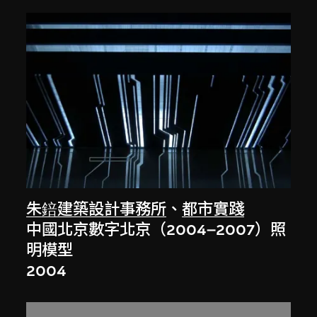
朱錇建築設計事務所
、
都市實踐
中國北京數字北京（2004–2007）照
明模型
2004