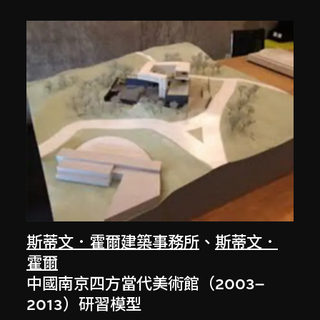
斯蒂文．霍爾建築事務所
、
斯蒂文．
霍爾
中國南京四方當代美術館（2003–
2013）研習模型