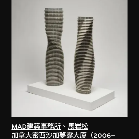
MAD建築事務所
、
馬岩松
加拿大密西沙加夢露大厦（2006–