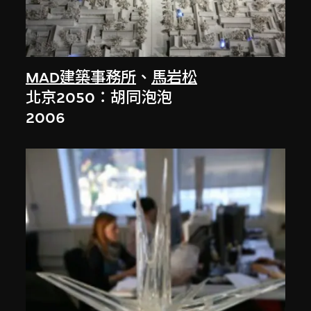
MAD建築事務所
、
馬岩松
北京2050：胡同泡泡
2006