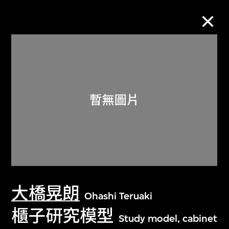
M+藏品
進一步篩選
搜索
關於M+藏品
大橋晃朗
探索世界頂級的二十及二十一世紀視覺
Ohashi Teruaki
文化藏品。
櫃子研究模型
Study model, cabinet