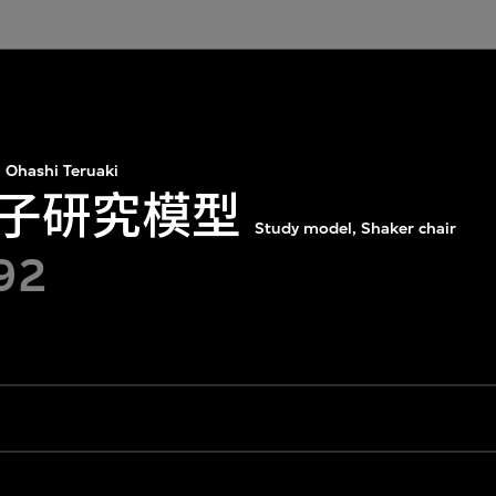
Ohashi Teruaki
子研究模型
Study model, Shaker chair
92