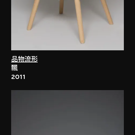
品物流形
飄
2011