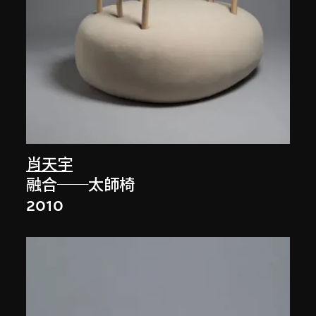
肖天宇
融合──太師椅
2010