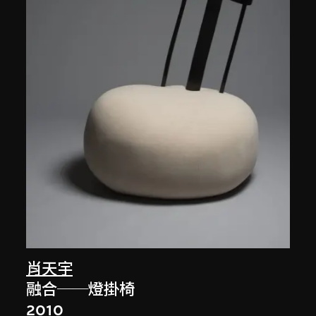
肖天宇
融合──燈掛椅
2010