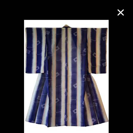
M+藏品
進一步篩選
搜索
關於M+藏品
探索世界頂級的二十及二十一世紀視覺
文化藏品。